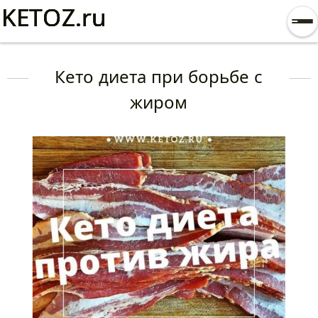
KETOZ.ru
KETOZ.ru
KETOZ.ru
KETOZ.ru
KETOZ.ru
От
Кето диета при борьбе с
жиром